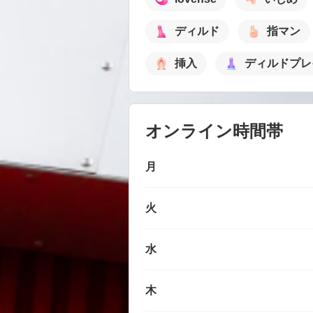
ディルド
指マン
挿入
ディルドプレ
オンライン時間帯
月
火
水
木