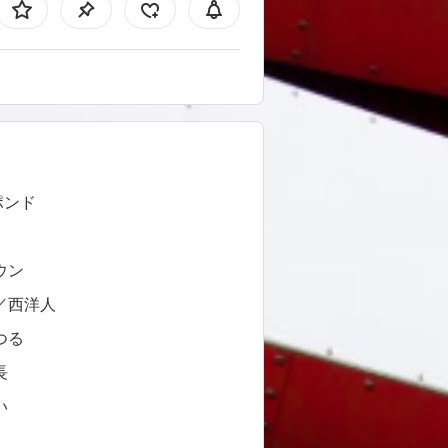
 ポンド
ウン
／西洋人
つる
長
い