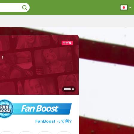
う！
Fan Boost
FanBoost って何?