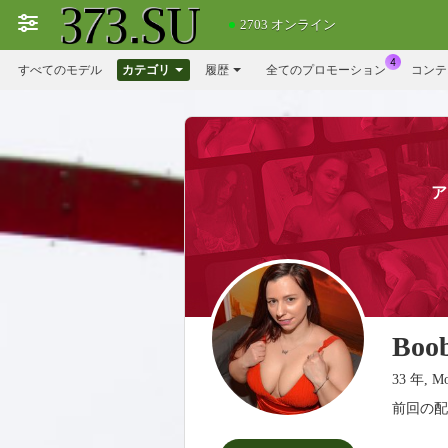
2703 オンライン
すべてのモデル
カテゴリ
履歴
全てのプロモーション
コンテ
ア
Boo
33 年, Mo
前回の配