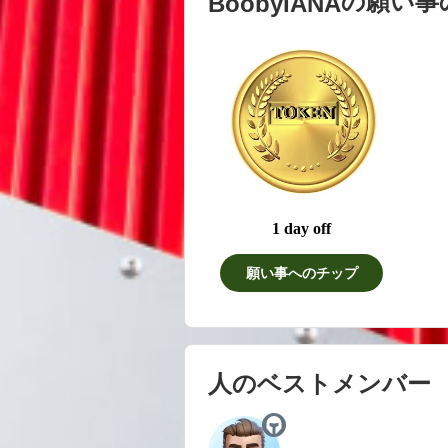
の願い事
BoobyIANA
1 day off
願い事へのチップ
人のベストメンバー