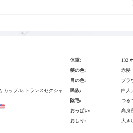
体重:
132
髪の色:
赤髪
目の色:
ブラ
性, カップル, トランスセクシャ
民族:
白人
陰毛:
つる
おっぱい:
高身
おしり:
大き