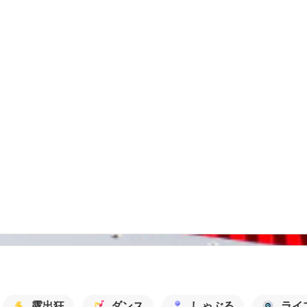
露出狂
ダンス
しゃぶる
ライ