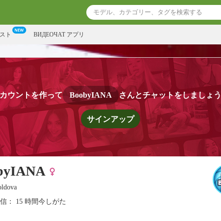
スト
ВИДЕОЧАТ アプリ
カウントを作って
BoobyIANA
さんとチャットをしましょ
サインアップ
byIANA
ldova
信： 15 時間今しがた