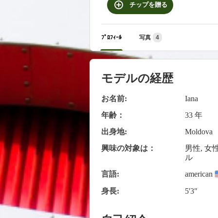
チップを贈る
ﾌﾟﾛﾌｨｰﾙ
写真
4
モデルの経歴
お名前:
Iana
年齢：
33 年
出身地:
Moldova
興味の対象は：
男性, 女
ル
言語:
american
身長:
5'3"